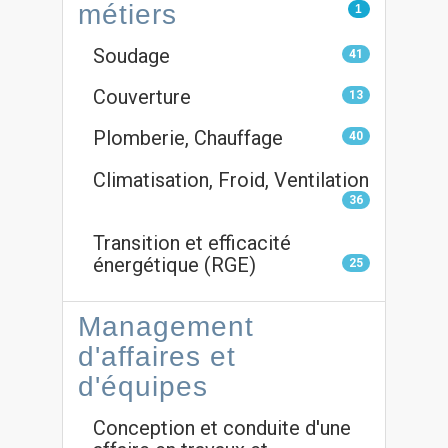
métiers
1
Soudage
41
Couverture
13
Plomberie, Chauffage
40
Climatisation, Froid, Ventilation
36
Transition et efficacité
énergétique (RGE)
25
Management
d'affaires et
d'équipes
Conception et conduite d'une