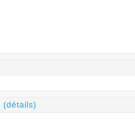
6
 (détails)