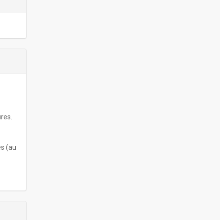
ures.
es (au