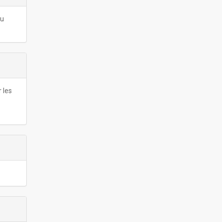
du
 les