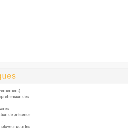
ques
uvernement)
compréhension des
aires.
ation de présence
 ,
mployeur pour les