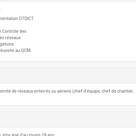
:
lementation DTDICT
e Contrôle des
des réseaux.
igations
réussite au QCM.
mité de réseaux enterrés ou aériens (chef d'équipe, chef de chantier,
is, être âgé d'au moins 18 ans.