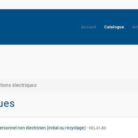
Accueil
Catalogue
Ac
ations électriques
ques
ersonnel non électricien (initial ou recyclage)
-
HEL-01-B0