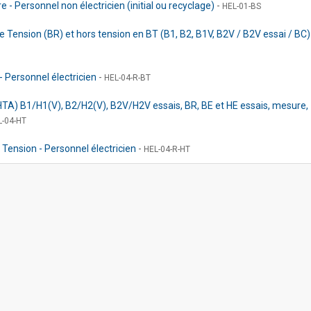
- Personnel non électricien (initial ou recyclage)
-
HEL-01-BS
e Tension (BR) et hors tension en BT (B1, B2, B1V, B2V / B2V essai / BC)
- Personnel électricien
-
HEL-04-R-BT
HTA) B1/H1(V), B2/H2(V), B2V/H2V essais, BR, BE et HE essais, mesure,
L-04-HT
 Tension - Personnel électricien
-
HEL-04-R-HT